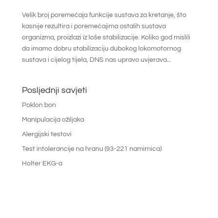
Velik broj poremećaja funkcije sustava za kretanje, što
kasnije rezultira i poremećajima ostalih sustava
organizma, proizlazi iz loše stabilizacije. Koliko god mislili
da imamo dobru stabilizaciju dubokog lokomotornog
sustava i cijelog tijela, DNS nas upravo uvjerava...
Posljednji savjeti
Poklon bon
Manipulacija ožiljaka
Alergijski testovi
Test intolerancije na hranu (93-221 namirnica)
Holter EKG-a