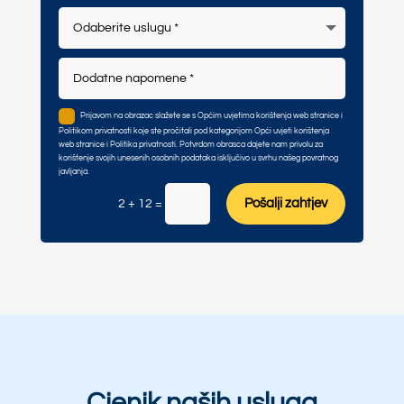
Prijavom na obrazac slažete se s Općim uvjetima korištenja web stranice i
Politikom privatnosti koje ste pročitali pod kategorijom Opći uvjeti korištenja
web stranice i Politika privatnosti. Potvrdom obrasca dajete nam privolu za
korištenje svojih unesenih osobnih podataka isključivo u svrhu našeg povratnog
javljanja.
Pošalji zahtjev
2 + 12
=
Cjenik naših usluga