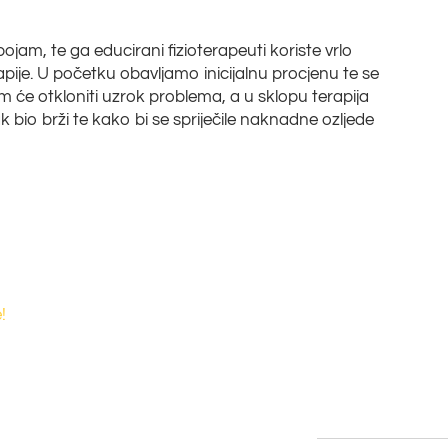
pojam, te ga educirani fizioterapeuti koriste vrlo
rapije. U početku obavljamo inicijalnu procjenu te se
om će otkloniti uzrok problema, a u sklopu terapija
io brži te kako bi se spriječile naknadne ozljede
!