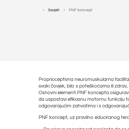
Savjeti
PNF koncept
5
5
Proprioceptivna neuromuskularna facilita
svaki čovjek, bilo s poteškoćama ili zdrav
Osnovni elementi PNF koncepta osigurav
da uspostavi efikasnu motornu funkciju 
odgovarajućim zahvatima i s odgovaraju
PNF koncept, uz pravilno educiranog tera