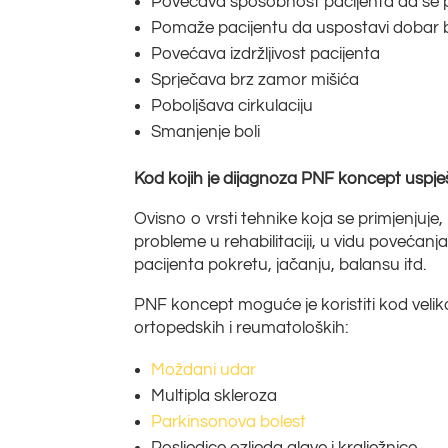
Povećava sposobnost pacijenta da se p
Pomaže pacijentu da uspostavi dobar b
Povećava izdržljivost pacijenta
Sprječava brz zamor mišića
Poboljšava cirkulaciju
Smanjenje boli
Kod kojih je dijagnoza PNF koncept uspj
Ovisno o vrsti tehnike koja se primjenju
probleme u rehabilitaciji, u vidu povećan
pacijenta pokretu, jačanju, balansu itd.
PNF koncept moguće je koristiti kod velik
ortopedskih i reumatoloških:
Moždani udar
Multipla skleroza
Parkinsonova bolest