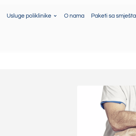
Usluge poliklinike
O nama
Paketi sa smješt