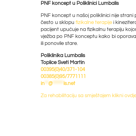
PNF koncept u Poliklinici Lumbalis
PNF koncept u našoj poliklinici nije strani 
često u sklopu
fizikalne terapije
i kinezite
pacijent upućuje na fizikalnu terapiju koj
vježba po PNF konceptu kako bi oporavak b
ili ponovile stare.
Poliklinika Lumbalis
Toplice Sveti Martin
00395(0)40/371-104
00385(0)95/7771111
in
**
@
******
is.net
Za rehabilitaciju sa smještajem klikni ovdje