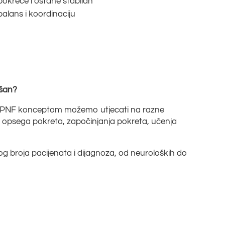
okreće i ostane stabilan
alans i koordinaciju
ešan?
je, PNF konceptom možemo utjecati na razne
ja opsega pokreta, započinjanja pokreta, učenja
og broja pacijenata i dijagnoza, od neuroloških do