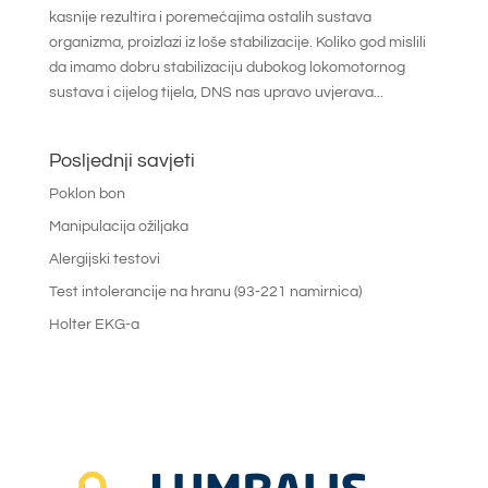
kasnije rezultira i poremećajima ostalih sustava
organizma, proizlazi iz loše stabilizacije. Koliko god mislili
da imamo dobru stabilizaciju dubokog lokomotornog
sustava i cijelog tijela, DNS nas upravo uvjerava...
Posljednji savjeti
Poklon bon
Manipulacija ožiljaka
Alergijski testovi
Test intolerancije na hranu (93-221 namirnica)
Holter EKG-a