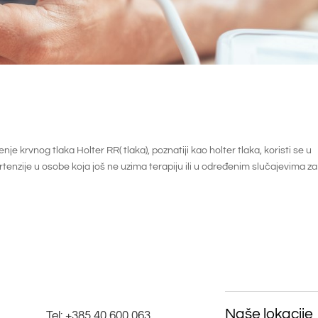
je krvnog tlaka Holter RR( tlaka), poznatiji kao holter tlaka, koristi se u
rtenzije u osobe koja još ne uzima terapiju ili u određenim slučajevima za
Naše lokacije
Tel:
+385 40 600 063