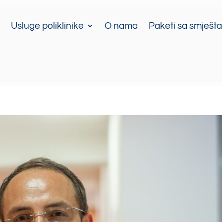
Usluge poliklinike
O nama
Paketi sa smješt