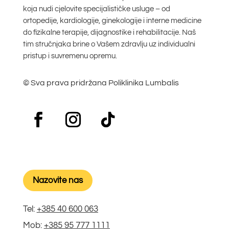
koja nudi cjelovite specijalističke usluge – od
ortopedije, kardiologije, ginekologije i interne medicine
do fizikalne terapije, dijagnostike i rehabilitacije. Naš
tim stručnjaka brine o Vašem zdravlju uz individualni
pristup i suvremenu opremu.
© Sva prava pridržana Poliklinika Lumbalis
Nazovite nas
Tel:
+385 40 600 063
Mob:
+385 95 777 1111