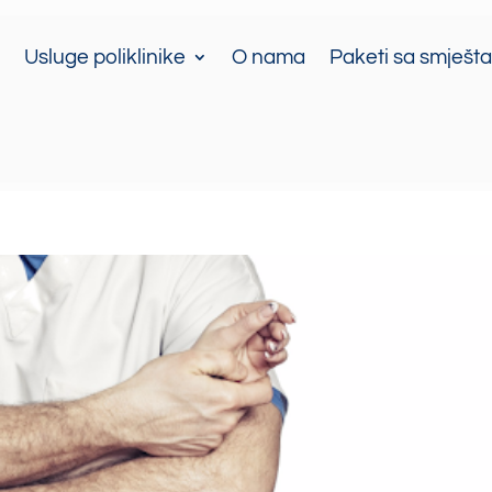
Usluge poliklinike
O nama
Paketi sa smješt