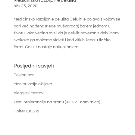
Medicinsko razbijanje celulita
ožu 25, 2020
Medicinsko razbijanje celulita Celulit je pojava s kojom se
bori većina žena (rjeđe muškaraca) barem jednom u
životu. Iako većina misli da je celulit povezan s debljinom,
svakako ga možemo vidjeti i kod vitkih žena u fizičkoj
formi. Celulit nastaje nakupljanjem...
Posljednji savjeti
Poklon bon
Manipulacija ožiljaka
Alergijski testovi
Test intolerancije na hranu (93-221 namirnica)
Holter EKG-a