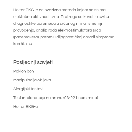
Holter EKG je neinvazivna metoda kojom se snima
električna aktivnost srca. Pretraga se koristi u svrhu
dijagnostike poremećaja srčanog ritma i smetnji
provođenja, analizi rada elektrostimulatora srca
(pacemakera), potom u dijagnostičkoj obradi simptoma
kao što su...
Posljednji savjeti
Poklon bon
Manipulacija ožiljaka
Alergijski testovi
Test intolerancije na hranu (93-221 namirnica)
Holter EKG-a