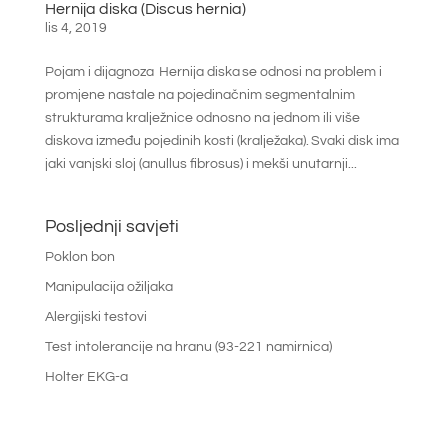
Hernija diska (Discus hernia)
lis 4, 2019
Pojam i dijagnoza Hernija diska se odnosi na problem i
promjene nastale na pojedinačnim segmentalnim
strukturama kralježnice odnosno na jednom ili više
diskova između pojedinih kosti (kralježaka). Svaki disk ima
jaki vanjski sloj (anullus fibrosus) i mekši unutarnji...
Posljednji savjeti
Poklon bon
Manipulacija ožiljaka
Alergijski testovi
Test intolerancije na hranu (93-221 namirnica)
Holter EKG-a