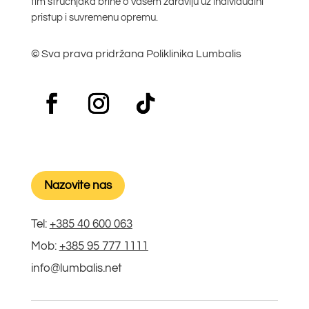
tim stručnjaka brine o Vašem zdravlju uz individualni
pristup i suvremenu opremu.
© Sva prava pridržana Poliklinika Lumbalis
Nazovite nas
Tel:
+385 40 600 063
Mob:
+385 95 777 1111
info@lumbalis.net