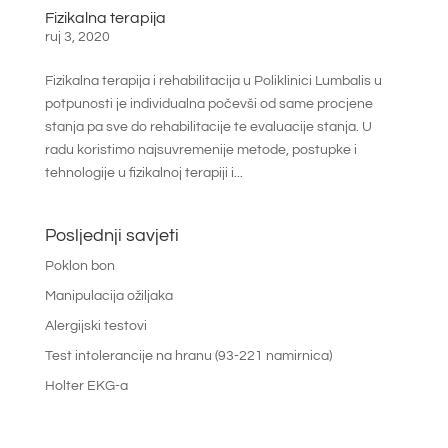
Fizikalna terapija
ruj 3, 2020
Fizikalna terapija i rehabilitacija u Poliklinici Lumbalis u
potpunosti je individualna počevši od same procjene
stanja pa sve do rehabilitacije te evaluacije stanja. U
radu koristimo najsuvremenije metode, postupke i
tehnologije u fizikalnoj terapiji i...
Posljednji savjeti
Poklon bon
Manipulacija ožiljaka
Alergijski testovi
Test intolerancije na hranu (93-221 namirnica)
Holter EKG-a