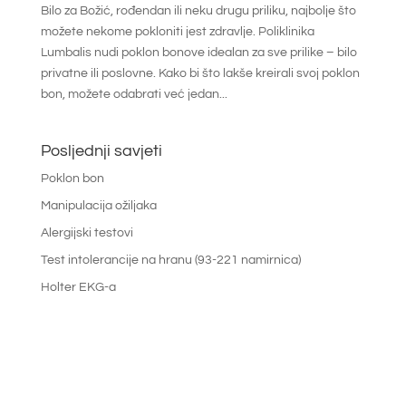
Bilo za Božić, rođendan ili neku drugu priliku, najbolje što
možete nekome pokloniti jest zdravlje. Poliklinika
Lumbalis nudi poklon bonove idealan za sve prilike – bilo
privatne ili poslovne. Kako bi što lakše kreirali svoj poklon
bon, možete odabrati već jedan...
Posljednji savjeti
Poklon bon
Manipulacija ožiljaka
Alergijski testovi
Test intolerancije na hranu (93-221 namirnica)
Holter EKG-a