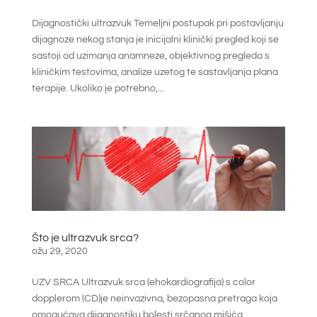
Dijagnostički ultrazvuk Temeljni postupak pri postavljanju
dijagnoze nekog stanja je inicijalni klinički pregled koji se
sastoji od uzimanja anamneze, objektivnog pregleda s
kliničkim testovima, analize uzetog te sastavljanja plana
terapije. Ukoliko je potrebno,...
Što je ultrazvuk srca?
ožu 29, 2020
UZV SRCA Ultrazvuk srca (ehokardiografija) s color
dopplerom (CD)je neinvazivna, bezopasna pretraga koja
omogućava dijagnostiku bolesti srčanog mišića,