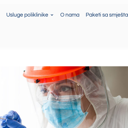
Usluge poliklinike
O nama
Paketi sa smješt