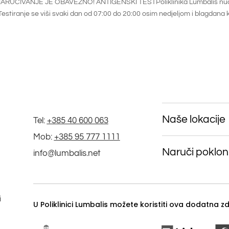
la) NARUČIVANJE JE OBAVEZNO! ANTIGENSKI TESTPoliklinika Lumbalis nu
estiranje se viši svaki dan od 07:00 do 20:00 osim nedjeljom i blagdana 
Naše lokacije
Tel:
+385 40 600 063
Mob:
+385 95 777 1111
Naruči poklon
info@lumbalis.net
i
U Poliklinici Lumbalis možete koristiti ova dodatna 