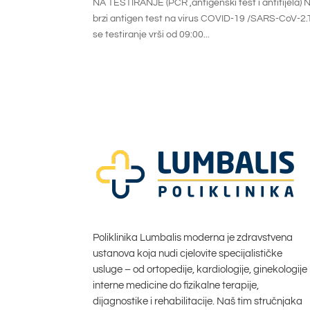
NA TESTIRANJE (PCR ,antigenski test i antitije
brzi antigen test na virus COVID-19 /SARS-CoV-2.T
se testiranje vrši od 09:00...
Poliklinika Lumbalis moderna je zdravstvena
ustanova koja nudi cjelovite specijalističke
usluge – od ortopedije, kardiologije, ginekologije 
interne medicine do fizikalne terapije,
dijagnostike i rehabilitacije. Naš tim stručnjaka