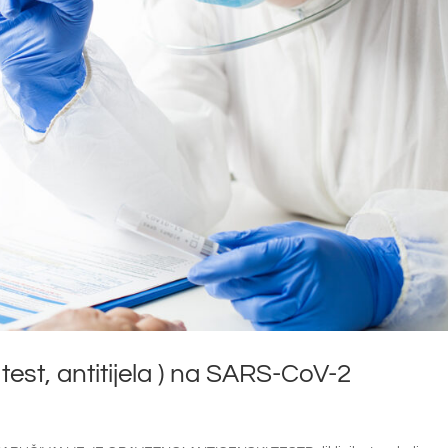
 test, antitijela ) na SARS-CoV-2