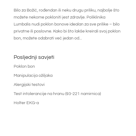
Bilo za Božić, rođendan ili neku drugu priliku, najbolje što
možete nekome pokloniti jest zdravlje. Poliklinika
Lumbalis nudi poklon bonove idealan za sve prilike – bilo
privatne ili poslovne. Kako bi što lakše kreirali svoj poklon
bon, možete odabrati već jedan od...
Posljednji savjeti
Poklon bon
Manipulacija ožiljaka
Alergijski testovi
Test intolerancije na hranu (93-221 namirnica)
Holter EKG-a