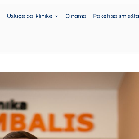
Usluge poliklinike
O nama
Paketi sa smješt