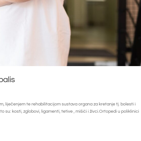
balis
m, liječenjem te rehabilitacijom sustava organa za kretanje tj. bolesti i
u: kosti, zglobovi, ligamenti, tetive , mišići i živci.Ortopedi u poliklinici