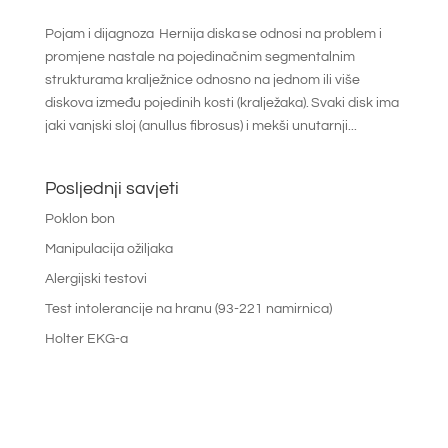
Pojam i dijagnoza Hernija diska se odnosi na problem i
promjene nastale na pojedinačnim segmentalnim
strukturama kralježnice odnosno na jednom ili više
diskova između pojedinih kosti (kralježaka). Svaki disk ima
jaki vanjski sloj (anullus fibrosus) i mekši unutarnji...
Posljednji savjeti
Poklon bon
Manipulacija ožiljaka
Alergijski testovi
Test intolerancije na hranu (93-221 namirnica)
Holter EKG-a