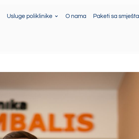
Usluge poliklinike
O nama
Paketi sa smješt