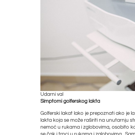
Udarni val
Simptomi golferskog lakta
Golferski lakat lako je prepoznati ako je l
lakta koja se može raširiti na unutarnju st
nemoć u rukama i zglobovima, osobito kod 
se čak i trnci u rukama i zglobovima. Samo