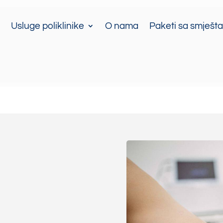
Usluge poliklinike
O nama
Paketi sa smješt