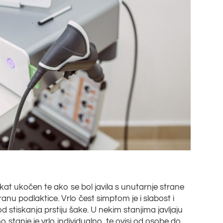
akat ukočen te ako se bol javila s unutarnje strane
ranu podlaktice. Vrlo čest simptom je i slabost i
stiskanja prstiju šake. U nekim stanjima javljaju
 stanje je vrlo individualno, te ovisi od osobe do