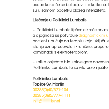
osobe kako će se bol pojaviti te koliko ć
su u samom početku blažeg intenziteta.
Liječenje u Poliklinici Lumbalis
U Poliklinici Lumbalis liječenje kreće prvim
a dijagnoza se potvrđuje
dijagnostičkim 
pacijent upućuje na terapiju koja uključuj
stanje uznapredovalo i kronično, preporuč
kombinaciji s elektroterapijom.
Ukoliko osjećate bilo kakve gore naveden
Polikliniku Lumbalis te se vrlo brzo riješit
Poliklinika Lumbalis
Toplice Sv. Martin
00385(0)40/371-104
00385(0)95/777-1111
in
**
@
******
is.net