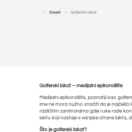
Savjeti
Golferski lakat
5
5
Golferski lakat – medijalni epikondilitis
Medijalni epikondilitis, poznatiji kao golf
ime ne mora nužno značiti da je najčešći 
različitim zanimanjima gdje ruke rade kon
laktu koji nastaje s vanjske strane lakta, d
Što je golferski lakat?