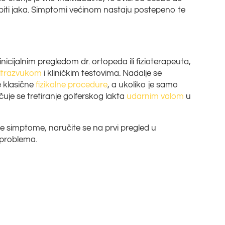
e biti jaka. Simptomi većinom nastaju postepeno te
 inicijalnim pregledom dr. ortopeda ili fizioterapeuta,
ultrazvukom
i kliničkim testovima. Nadalje se
e klasične
fizikalne procedure
, a ukoliko je samo
uje se tretiranje golferskog lakta
udarnim valom
u
e simptome, naručite se na prvi pregled u
e problema.