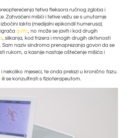
reopterećenja tetiva fleksora ručnog zgloba i
ke. Zahvaćeni mišići i tetive vežu se s unutarnje
izbočini lakta (medijalni epikondil humerusa).
h igrača
golfa
, no može se javiti i kod drugih
sa
, slikanja, kod frizera i mnogih drugih aktivnosti
e. Sam naziv sindroma prenaprezanja govori da se
sti rukom, a kasnije nastaje oštećenje mišića i
 i nekoliko mjeseci, te onda prelazi u kronično fazu.
a
ili se konzultirati s fizioterapeutom.