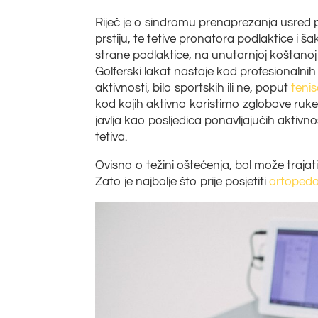
Riječ je o sindromu prenaprezanja usred p
prstiju, te tetive pronatora podlaktice i ša
strane podlaktice, na unutarnjoj koštanoj 
Golferski lakat nastaje kod profesionalni
aktivnosti, bilo sportskih ili ne, poput
teni
kod kojih aktivno koristimo zglobove ruk
javlja kao posljedica ponavljajućih aktivno
tetiva.
Ovisno o težini oštećenja, bol može trajati
Zato je najbolje što prije posjetiti
ortoped