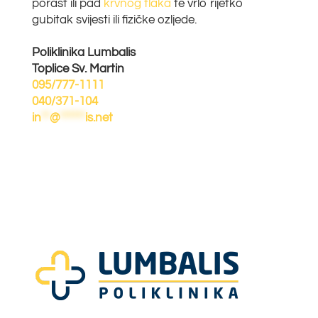
porast ili pad
krvnog tlaka
te vrlo rijetko
gubitak svijesti ili fizičke ozljede.
Poliklinika Lumbalis
Toplice Sv. Martin
095/777-1111
040/371-104
in
**
@
******
is.net