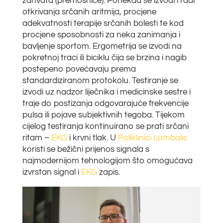
zahvata (premosnice). Ponekad se izvodi i radi
otkrivanja srčanih aritmija, procjene
adekvatnosti terapije srčanih bolesti te kod
procjene sposobnosti za neka zanimanja i
bavljenje sportom. Ergometrija se izvodi na
pokretnoj traci ili biciklu čija se brzina i nagib
postepeno povećavaju prema
standardiziranom protokolu. Testiranje se
izvodi uz nadzor liječnika i medicinske sestre i
traje do postizanja odgovarajuće frekvencije
pulsa ili pojave subjektivnih tegoba. Tijekom
cijelog testiranja kontinuirano se prati srčani
ritam –
EKG
i krvni tlak. U
Poliklinici Lumbalis
koristi se bežični prijenos signala s
najmodernijom tehnologijom što omogućava
izvrstan signal i
EKG
zapis.