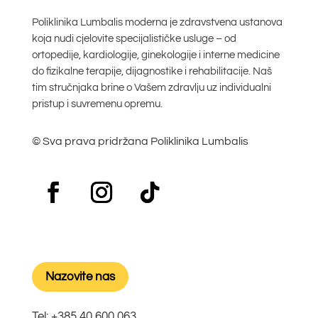
Poliklinika Lumbalis moderna je zdravstvena ustanova
koja nudi cjelovite specijalističke usluge – od
ortopedije, kardiologije, ginekologije i interne medicine
do fizikalne terapije, dijagnostike i rehabilitacije. Naš
tim stručnjaka brine o Vašem zdravlju uz individualni
pristup i suvremenu opremu.
© Sva prava pridržana Poliklinika Lumbalis
Nazovite nas
Tel:
+385 40 600 063