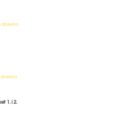
a dnevno
a dnevno
t 1. i 2.