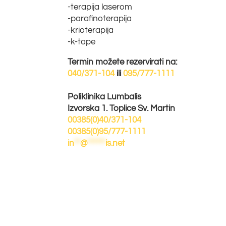
-terapija laserom
-parafinoterapija
-krioterapija
-k-tape
Termin možete rezervirati na:
040/371-104
ili
095/777-1111
Poliklinika Lumbalis
Izvorska 1. Toplice Sv. Martin
00385(0)40/371-104
00385(0)95/777-1111
in
**
@
******
is.net