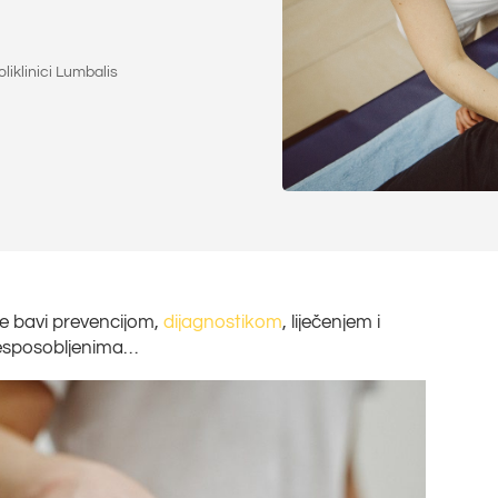
oliklinici Lumbalis
se bavi prevencijom,
dijagnostikom
, liječenjem i
nesposobljenima…