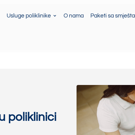
Usluge poliklinike
O nama
Paketi sa smješt
u poliklinici