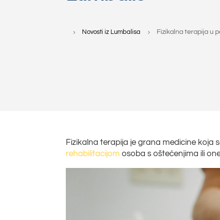
Novosti iz Lumbalisa
Fizikalna terapija u p
5
5
Fizikalna terapija je grana medicine koja 
rehabilitacijom
osoba s oštećenjima ili o